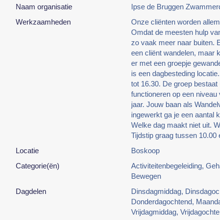
Naam organisatie
Ipse de Bruggen Zwamme
Werkzaamheden
Onze cliënten worden allema
Omdat de meesten hulp van 
zo vaak meer naar buiten. E
een cliënt wandelen, maar 
er met een groepje gewande
is een dagbesteding locatie
tot 16.30. De groep bestaat
functioneren op een niveau
jaar. Jouw baan als Wandelv
ingewerkt ga je een aantal 
Welke dag maakt niet uit. W
Tijdstip graag tussen 10.00 
Locatie
Boskoop
Categorie(ën)
Activiteitenbegeleiding, Ge
Bewegen
Dagdelen
Dinsdagmiddag, Dinsdagoc
Donderdagochtend, Maand
Vrijdagmiddag, Vrijdagoc